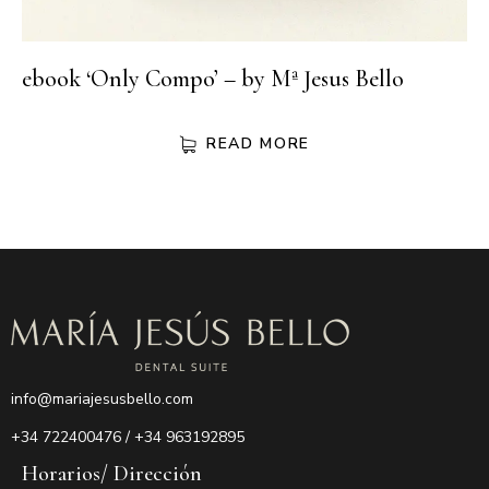
ebook ‘Only Compo’ – by Mª Jesus Bello
READ MORE
info@mariajesusbello.com
+34
722400476 / +34 963192895
Horarios/ Dirección